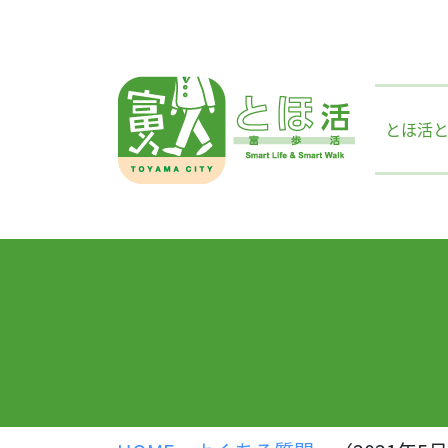
Skip
to
content
とほ活