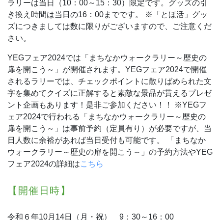
ラリーは当日（10：00～15：30）限定です。グッズの引
き換え時間は当日の16：00までです。
※「とほ活」グッ
ズにつきましては数に限りがございますので、ご注意くだ
さい。
YEGフェア2024では「まちなかウォークラリー～歴史の
扉を開こう～」が開催されます。YEGフェア2024で開催
されるラリーでは、チェックポイントに散りばめられた文
字を集めてクイズに正解すると素敵な景品が貰えるプレゼ
ント企画もあります！是非ご参加ください！！
※YEGフ
ェア2024で行われる「まちなかウォークラリー～歴史の
扉を開こう～」は事前予約（定員有り）が必要ですが、当
日人数に余裕があれば当日受付も可能です。
「まちなか
ウォークラリー～歴史の扉を開こう～」の予約方法やYEG
フェア2024の詳細は
こちら
【開催日時】
令和６年10月14日（月・祝） 9：30～16：00