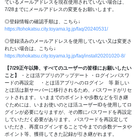
ているメールアドレスを現在使用されていない場合は、
7/28までにメールアドレスの変更をお願いします。
◎登録情報の確認手順は、こちら↓
https://tohokatsu.city.toyama.lg.jp/faq/20240531/
◎登録済みのメールアドレスを使用していない又は変更さ
れたい場合は、こちら↓
https://tohokatsu.city.toyama.lg.jp/faq/install20201020-8/
【7/29正午以降、すべてのユーザーの皆様にお願いしたい
こと】
・とほ活アプリのアップデート
・ログインパスワ
ードの再設定
・とほ活アプリへのログイン 等
新しい
とほ活は新サーバーに移行されるため、パスワードがリセ
ットされます。
いままでのポイントや歩数などを引き継
ぐためには、いまお使いのとほ活ユーザーIDを使用してロ
グインが必要になりますが、その際にパスワードを再設定
していただく必要があります。
パスワードを再設定して
いただき、再度ログインすることで今までの歩数データや
ポイント等、獲得してきた記録が引き継がれます。