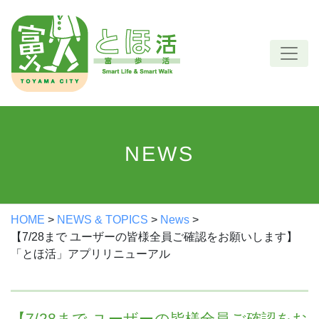
Skip
to
content
NEWS
HOME
>
NEWS & TOPICS
>
News
>
【7/28まで ユーザーの皆様全員ご確認をお願いします】
「とほ活」アプリリニューアル
【7/28まで ユーザーの皆様全員ご確認をお