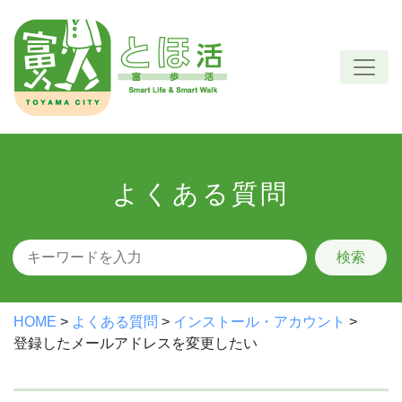
Skip
to
content
よくある質問
検索
HOME
>
よくある質問
>
インストール・アカウント
>
登録したメールアドレスを変更したい