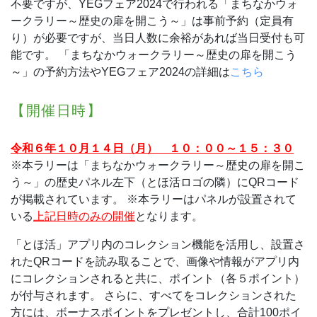
不要ですが、YEGフェア2024で行われる「まちなかウォ
ークラリー～歴史の扉を開こう～」は事前予約（定員有
り）が必要ですが、当日人数に余裕があれば当日受付も可
能です。
「まちなかウォークラリー～歴史の扉を開こう
～」の予約方法やYEGフェア2024の詳細は
こちら
【開催日時】
令和６年１０月１４日（月） １０：００～１５：３０
※本ラリーは「まちなかウォークラリー～歴史の扉を開こ
う～」の歴史パネル左下（とほ活ロゴの隣）にQRコード
が掲載されています。
※本ラリーはパネルが設置されて
いる
上記日時のみの開催
となります。
「とほ活」アプリ内のコレクション機能を活用し、設置さ
れたQRコードを読み取ることで、画像や情報がアプリ内
にコレクションされると共に、ポイント（各５ポイント）
が付与されます。
さらに、すべてをコレクションされた
方には、ボーナスポイントをプレゼントし、合計100ポイ