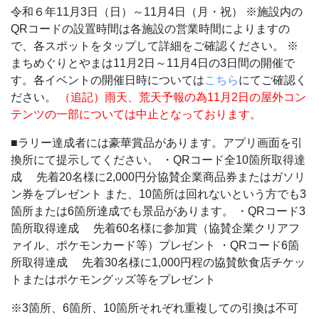
令和６年11月3日（日）～11月4日（月・祝）
※施設内の
QRコードの設置時間は各施設の営業時間によりますの
で、各スポットをタップして詳細をご確認ください。
※
まちめぐりとやまは11月2日～11月4日の3日間の開催で
す。各イベントの開催日時については
こちら
にてご確認く
ださい。
（追記）雨天、荒天予報の為11月2日の屋外コン
テンツの一部については中止となっております。
■ラリー達成者には豪華賞品があります。アプリ画面を引
換所にて提示してください。
・QRコード全10箇所取得達
成
先着20名様に2,000円分協賛企業商品券またはガソリ
ン券をプレゼント
また、10箇所は回れないという方でも3
箇所または6箇所達成でも景品があります。
・QRコード3
箇所取得達成
先着60名様に参加賞（協賛企業クリアフ
ァイル、ポケモンカード等）プレゼント
・QRコード6箇
所取得達成
先着30名様に1,000円程の協賛飲食店チケッ
トまたはポケモングッズ等をプレゼント
※3箇所、6箇所、10箇所それぞれ重複しての引換は不可