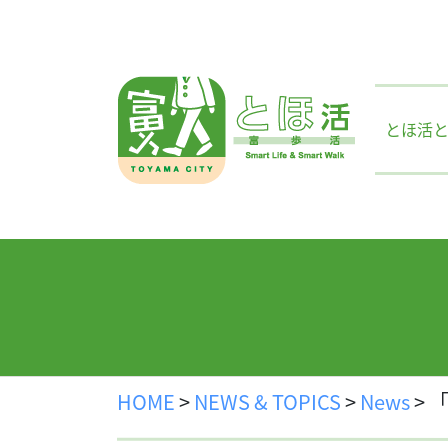
Skip
to
content
とほ活
HOME
>
NEWS & TOPICS
>
News
>