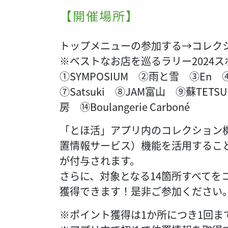
【開催場所】
トップメニューの参加する→コレクシ
※ベストなお店を巡るラリー2024ス
①SYMPOSIUM ②雨と雪 ③E
⑦Satsuki ⑧JAM富山 ⑨蘇TET
房 ⑭Boulangerie Carboné
「とほ活」アプリ内のコレクション機
置情報サービス）機能を活用するこ
が付与されます。
さらに、対象となる14箇所すべてを
獲得できます！是非ご参加ください
※ポイント獲得は1か所につき1回ま