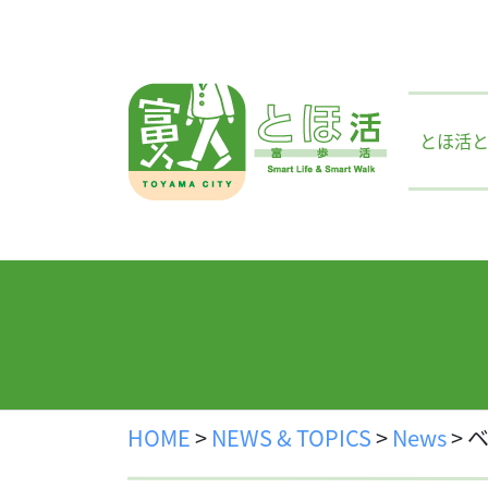
Skip
to
content
とほ活
HOME
>
NEWS & TOPICS
>
News
>
ベ