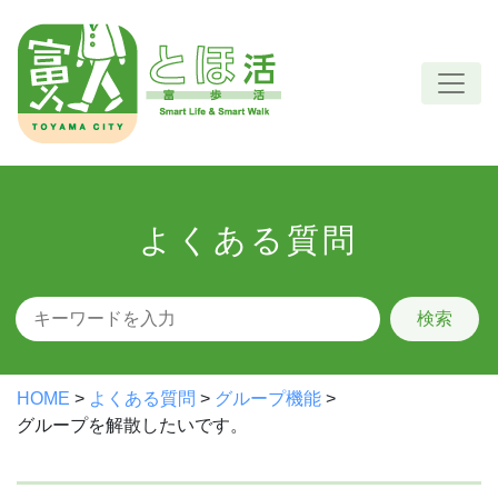
Skip
to
content
よくある質問
検索
HOME
>
よくある質問
>
グループ機能
>
グループを解散したいです。