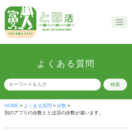
Skip
to
content
よくある質問
検索
HOME
>
よくある質問
>
歩数
>
別のアプリの歩数ととほ活の歩数が違います。