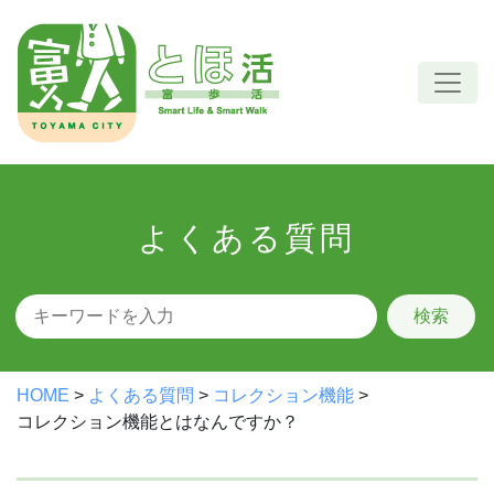
Skip
to
content
よくある質問
検索
HOME
>
よくある質問
>
コレクション機能
>
コレクション機能とはなんですか？