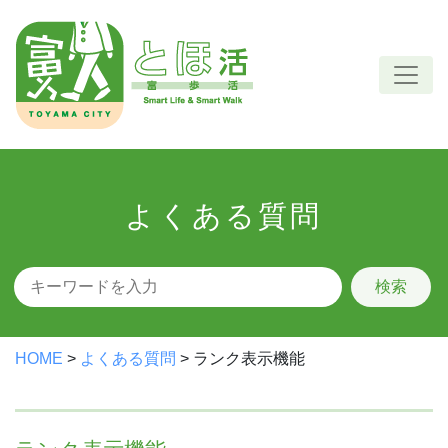
Skip
to
content
よくある質問
検索
HOME
>
よくある質問
>
ランク表示機能