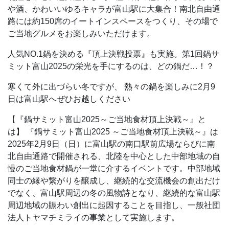
や酒、かわいいゆるキャラが富山駅に大集合！南北自由通
路には約150席のイートインスペースをつくり、その場で
ご当地グルメをお楽しみいただけます。
人気NO.1鍋を決める『頂上決戦投票』も実施。第1回鍋サ
ミット富山2025の栄光を手にするのは、どの鍋だ…！？
寒くて外に出づらい冬ですが、
熱々の鍋を楽しみに2月9
日は富山駅へぜひお越しください
【『鍋サミット富山2025～ご当地食材頂上決戦～』と
は】
『鍋サミット富山2025 ～ご当地食材頂上決戦～』は
2025年2月9日（日）に富山駅の南口駅前広場ならびに南
北自由通路で開催される、北陸を中心とした中部地域の自
慢のご当地食材鍋が一堂に介するイベントです。中部地域
同士の縁や繋がりを醸成し、継続的な交流機会の創出だけ
でなく、富山駅周辺の冬の風物詩となり、継続的な富山駅
周辺地域の賑わい創出に起因することを目指し、一般社団
法人トヤマチミライの事業として実施します。