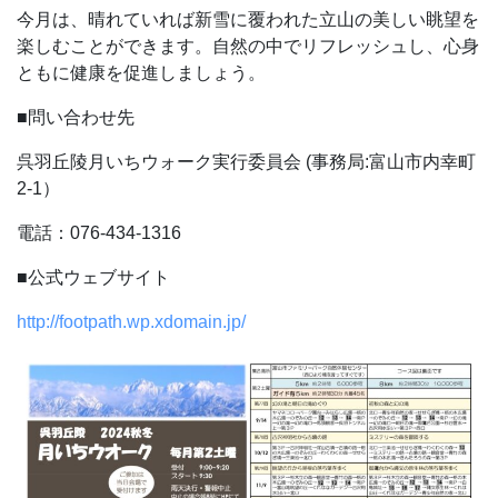
今月は、晴れていれば新雪に覆われた立山の美しい眺望を
楽しむことができます。自然の中でリフレッシュし、心身
ともに健康を促進しましょう。
■問い合わせ先
呉羽丘陵月いちウォーク実行委員会 (事務局:富山市内幸町
2-1）
電話：076-434-1316
■公式ウェブサイト
http://footpath.wp.xdomain.jp/