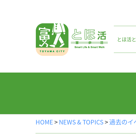
Skip
to
content
とほ活
HOME
>
NEWS & TOPICS
>
過去のイ