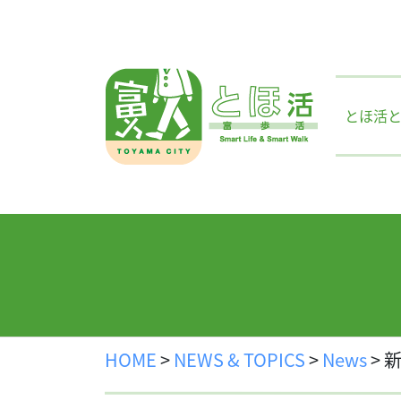
Skip
to
content
とほ活
HOME
>
NEWS & TOPICS
>
News
>