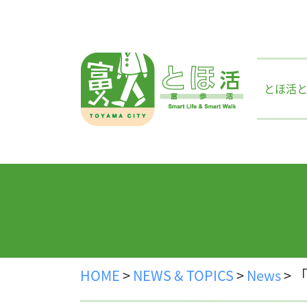
Skip
to
content
とほ活
HOME
>
NEWS & TOPICS
>
News
>