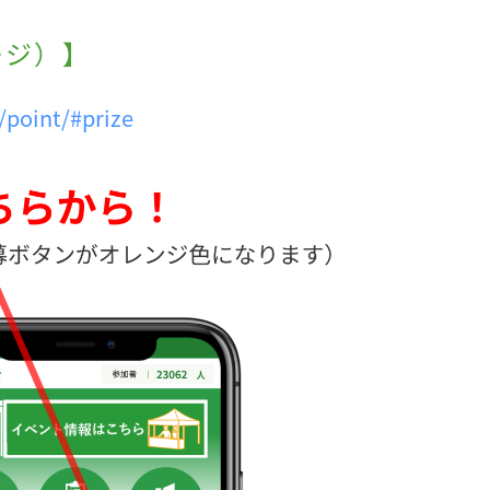
ージ）】
/point/#prize