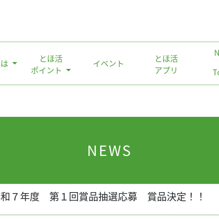
とほ活
とほ活
とは
イベント
ポイント
アプリ
T
NEWS
令和７年度 第１回賞品抽選応募 賞品決定！！