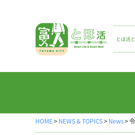
Skip
to
content
とほ活
HOME
>
NEWS & TOPICS
>
News
>