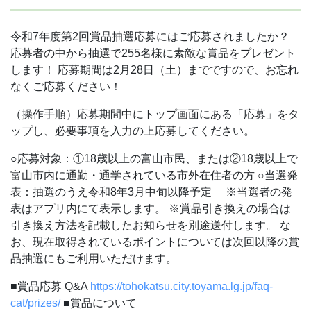
令和7年度第2回賞品抽選応募にはご応募されましたか？
応募者の中から抽選で255名様に素敵な賞品をプレゼント
します！
応募期間は2月28日（土）までですので、お忘れ
なくご応募ください！
（操作手順）応募期間中にトップ画面にある「応募」をタ
ップし、必要事項を入力の上応募してください。
○応募対象：①18歳以上の富山市民、または②18歳以上で
富山市内に通勤・通学されている市外在住者の方
○当選発
表：抽選のうえ令和8年3月中旬以降予定
※当選者の発
表はアプリ内にて表示します。
※賞品引き換えの場合は
引き換え方法を記載したお知らせを別途送付します。
な
お、現在取得されているポイントについては次回以降の賞
品抽選にもご利用いただけます。
■賞品応募 Q&A
https://tohokatsu.city.toyama.lg.jp/faq-
cat/prizes/
■賞品について