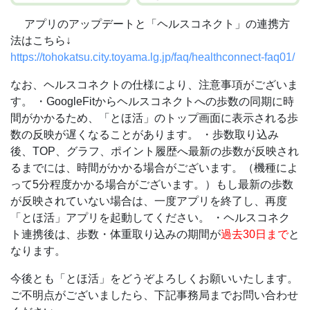
アプリのアップデートと「ヘルスコネクト」の連携方
法はこちら↓
https://tohokatsu.city.toyama.lg.jp/faq/healthconnect-faq01/
なお、ヘルスコネクトの仕様により、注意事項がございま
す。
・GoogleFitからヘルスコネクトへの歩数の同期に時
間がかかるため、「とほ活」のトップ画面に表示される歩
数の反映が遅くなることがあります。
・歩数取り込み
後、TOP、グラフ、ポイント履歴へ最新の歩数が反映され
るまでには、時間がかかる場合がございます。（機種によ
って5分程度かかる場合がございます。）もし最新の歩数
が反映されていない場合は、一度アプリを終了し、再度
「とほ活」アプリを起動してください。
・ヘルスコネク
ト連携後は、歩数・体重取り込みの期間が
過去30日まで
と
なります。
今後とも「とほ活」をどうぞよろしくお願いいたします。
ご不明点がございましたら、下記事務局までお問い合わせ