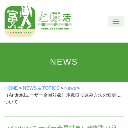
Skip
to
content
NEWS
HOME
>
NEWS & TOPICS
>
News
>
（Androidユーザー全員対象）歩数取り込み方法の変更に
ついて
（Androidユーザー全員対象）歩数取り込