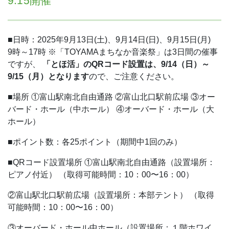
9.15開催
■日時：2025年9月13日(土)、9月14日(日)、9月15日(月)
9時～17時
※「TOYAMAまちなか音楽祭」は3日間の催事
ですが、
「とほ活」のQRコード設置は、9/14（日）～
9/15（月）となります
ので、ご注意ください。
■場所
①富山駅南北自由通路
②富山北口駅前広場
③オー
バード・ホール（中ホール）
④オーバード・ホール（大
ホール）
■ポイント数：各25ポイント（期間中1回のみ）
■QRコード設置場所
①富山駅南北自由通路（設置場所：
ピアノ付近）
（取得可能時間：10：00〜16：00）
②富山駅北口駅前広場（設置場所：本部テント）
（取得
可能時間：10：00〜16：00）
③オーバード・ホール中ホール（設置場所：１階ホワイ