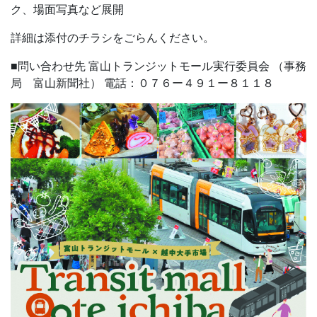
ク、場面写真など展開
詳細は添付のチラシをごらんください。
■問い合わせ先
富山トランジットモール実行委員会
（事務
局 富山新聞社）
電話：０７６ー４９１ー８１１８