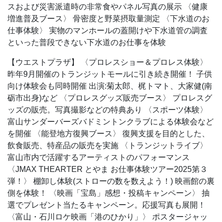
スおよび災害派遣時の非常食やパネル写真の展示
〈健康
増進普及ブース〉
骨密度と野菜摂取量測定
〈下水道のお
仕事体験〉
実物のマンホールの蓋開けや下水道管の調査
といった普段できない下水道のお仕事を体験
【ウエストプラザ】
〈プロレスショー＆プロレス体験〉
昨年9月開催のトランジットモールに引き続き開催！
子供
向け体験会も同時開催
出演:菊太郎、梶トマト、大家健(南
砺市出身)など
〈プロレスグッズ販売ブース〉
プロレスグ
ッズの販売。写真撮影などの特典あり
〈スポーツ体験〉
富山サンダーバーズバドミントンクラブによる体験会など
を開催
〈能登地方復興ブース〉
復興支援を目的とした、
飲食販売、特産品の販売を実施
〈トランジットライブ〉
富山市内で活躍するアーティストのパフォーマンス
〈JMAX THEARTER とやま お仕事体験ツアー2025第３
弾！〉
棚卸し体験(ストローの数を数えよう！)
映画館の裏
側を体験！
〈映画「宝島」感想・投稿キャンペーン〉
抽
選でプレゼント当たるキャンペーン。応援写真も展開！
〈富山・石川ロケ映画「港のひかり」〉
ポスタージャッ