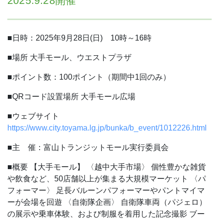
2025.9.28開催
■日時：2025年9月28日(日) 10時～16時
■場所
大手モール、ウエストプラザ
■ポイント数：100ポイント（期間中1回のみ）
■QRコード設置場所
大手モール広場
■ウェブサイト
https://www.city.toyama.lg.jp/bunka/b_event/1012226.html
■主 催：富山トランジットモール実行委員会
■概要
【大手モール】
〈越中大手市場〉
個性豊かな雑貨
や飲食など、50店舗以上が集まる大規模マーケット
〈パ
フォーマー〉
足長バルーンパフォーマーやパントマイマ
ーが会場を回遊
〈自衛隊企画〉
自衛隊車両（パジェロ）
の展示や乗車体験、および制服を着用した記念撮影
ブー