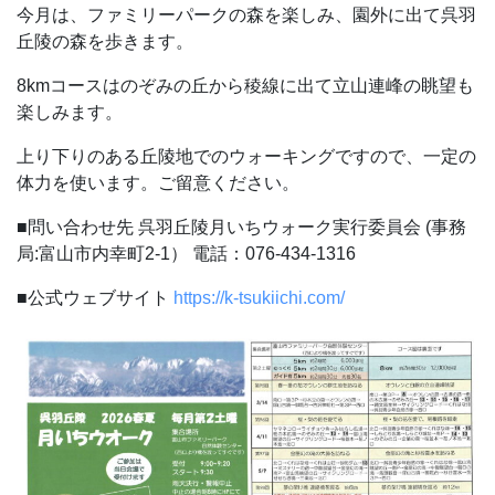
今月は、ファミリーパークの森を楽しみ、園外に出て呉羽
丘陵の森を歩きます。
8kmコースはのぞみの丘から稜線に出て立山連峰の眺望も
楽しみます。
上り下りのある丘陵地でのウォーキングですので、一定の
体力を使います。ご留意ください。
■問い合わせ先
呉羽丘陵月いちウォーク実行委員会 (事務
局:富山市内幸町2-1）
電話：076-434-1316
■公式ウェブサイト
https://k-tsukiichi.com/