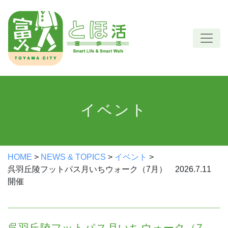
Skip
to
content
イベント
HOME
>
NEWS & TOPICS
>
イベント
>
呉羽丘陵フットパス月いちウォーク（7月） 2026.7.11
開催
呉羽丘陵フットパス月いちウォーク（7