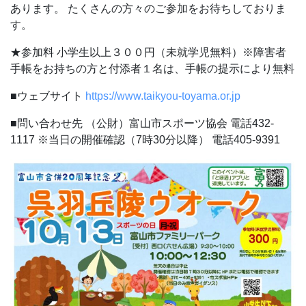
あります。
たくさんの方々のご参加をお待ちしておりま
す。
★参加料
小学生以上３００円（未就学児無料）※障害者
手帳をお持ちの方と付添者１名は、手帳の提示により無料
■ウェブサイト
https://www.taikyou-toyama.or.jp
■問い合わせ先
（公財）富山市スポーツ協会
電話432-
1117
※当日の開催確認（7時30分以降）
電話405-9391