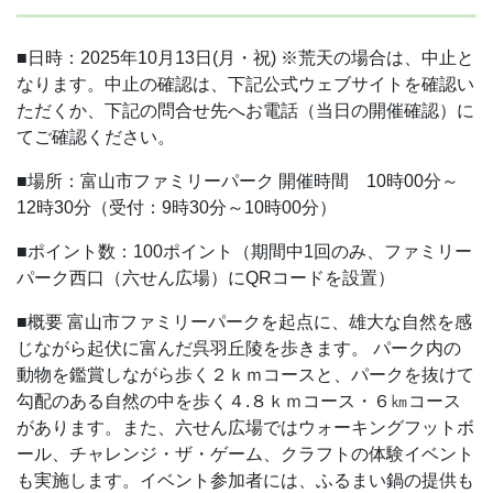
■日時：2025年10月13日(月・祝)
※荒天の場合は、中止と
なります。中止の確認は、下記公式ウェブサイトを確認い
ただくか、下記の問合せ先へお電話（当日の開催確認）に
てご確認ください。
■場所：富山市ファミリーパーク
開催時間 10時00分～
12時30分（受付：9時30分～10時00分）
■ポイント数：100ポイント（期間中1回のみ、ファミリー
パーク西口（六せん広場）にQRコードを設置）
■概要
富山市ファミリーパークを起点に、雄大な自然を感
じながら起伏に富んだ呉羽丘陵を歩きます。
パーク内の
動物を鑑賞しながら歩く２ｋｍコースと、パークを抜けて
勾配のある自然の中を歩く４.８ｋｍコース・６㎞コース
があります。また、六せん広場ではウォーキングフットボ
ール、チャレンジ・ザ・ゲーム、クラフトの体験イベント
も実施します。イベント参加者には、ふるまい鍋の提供も