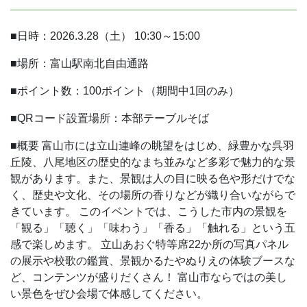
■日時：2026.3.28（土） 10:30～15:00
■場所：富山駅南北自由通路
■ポイント数：100ポイント（期間中1回のみ）
■QRコード設置場所：本部テーブルそば
■概要
富山市には立山連峰の眺望をはじめ、緑豊かな呉羽
丘陵、八尾地区の歴史的なまち並みなど多彩で魅力的な景
観があります。また、景観は人の目に映る色や形だけでな
く、歴史や文化、その場所の香りなどが織り合いながらで
きています。
このイベントでは、こうした市内の景観を
「観る」「聴く」「味わう」「香る」「触れる」という五
感で楽しめます。
立山あおぐ特等席22か所の写真パネル
の展示や校歌の鑑賞、景観かるたやぬりえの体験ブースな
ど、コンテンツが盛りだくさん！
富山市ならではの美し
い景色をぜひ会場で体感してください。