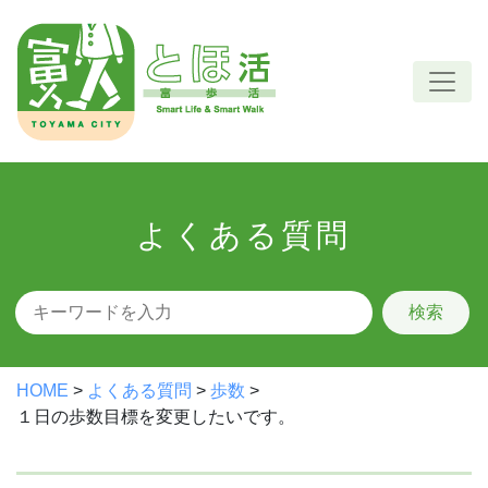
Skip
to
content
よくある質問
検索
HOME
>
よくある質問
>
歩数
>
１日の歩数目標を変更したいです。