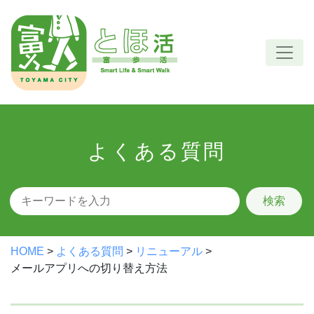
Skip
to
content
よくある質問
検索
HOME
>
よくある質問
>
リニューアル
>
メールアプリへの切り替え方法