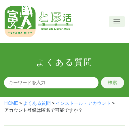
Skip
to
content
よくある質問
検索
HOME
>
よくある質問
>
インストール・アカウント
>
アカウント登録は匿名で可能ですか？