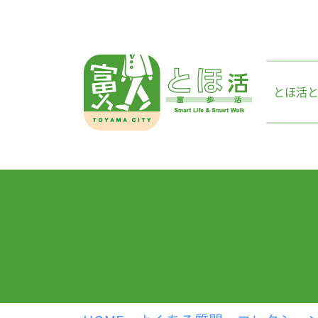
Skip
to
content
とほ活