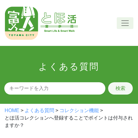
Skip
to
content
よくある質問
検索
HOME
>
よくある質問
>
コレクション機能
>
とほ活コレクションへ登録することでポイントは付与され
ますか？