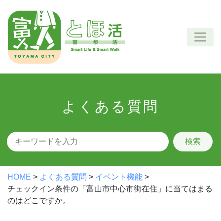
Skip
to
content
よくある質問
検索
HOME
>
よくある質問
>
イベント機能
>
チェックイン条件の「富山市中心市街在住」に当てはまる
のはどこですか。