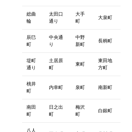
総曲
太田口
大手
大泉町
輪
通り
町
辰巳
中央通
中野
長柄町
町
り
新町
堤町
土居原
東田地
東町
通り
町
方町
桃井
内幸町
泉町
南新町
町
南田
日之出
梅沢
白銀町
町
町
町
八人