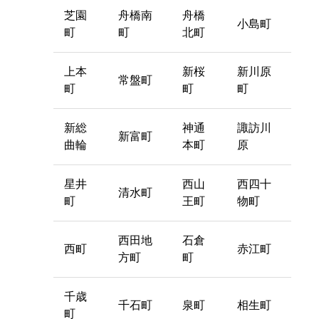
芝園
舟橋南
舟橋
小島町
町
町
北町
上本
新桜
新川原
常盤町
町
町
町
新総
神通
諏訪川
新富町
曲輪
本町
原
星井
西山
西四十
清水町
町
王町
物町
西田地
石倉
西町
赤江町
方町
町
千歳
千石町
泉町
相生町
町