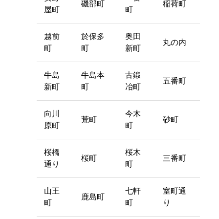
磯部町
稲荷町
屋町
町
越前
於保多
奥田
丸の内
町
町
新町
牛島
牛島本
古鍛
五番町
新町
町
冶町
向川
今木
荒町
砂町
原町
町
桜橋
桜木
桜町
三番町
通り
町
山王
七軒
室町通
鹿島町
町
町
り