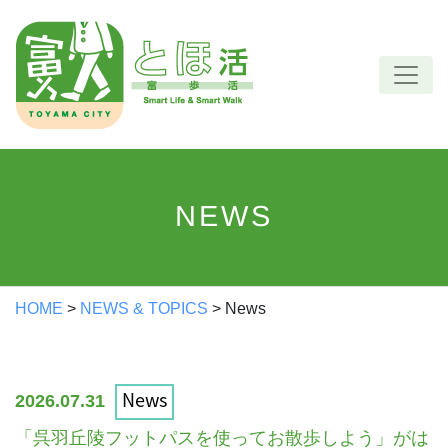
Skip
to
content
NEWS
HOME
>
NEWS & TOPICS
>
News
News
2026.07.31
「呉羽丘陵フットパスを使ってお散歩しよう」がは