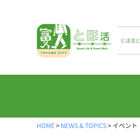
Skip
to
content
とほ活
HOME
>
NEWS & TOPICS
>
イベント